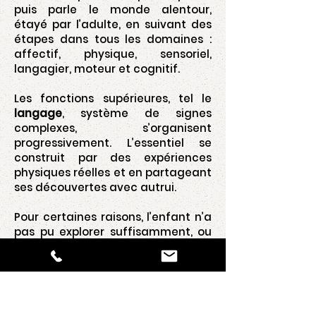
puis parle le monde alentour,
étayé par l’adulte, en suivant des
étapes dans tous les domaines :
affectif, physique, sensoriel,
langagier, moteur et cognitif.
Les fonctions supérieures, tel le
langage
, système de signes
complexes, s’organisent
progressivement. L’essentiel se
construit par des expériences
physiques réelles et en partageant
ses découvertes avec autrui.
Pour certaines raisons, l’enfant n’a
pas pu explorer suffisamment, ou
en sécurité, ou à un certain âge,
des connaissances physiques du
monde réel. Il n’a pas pu devenir
acteur, faire retour sur ses vécus,
ni organiser les choses sous des