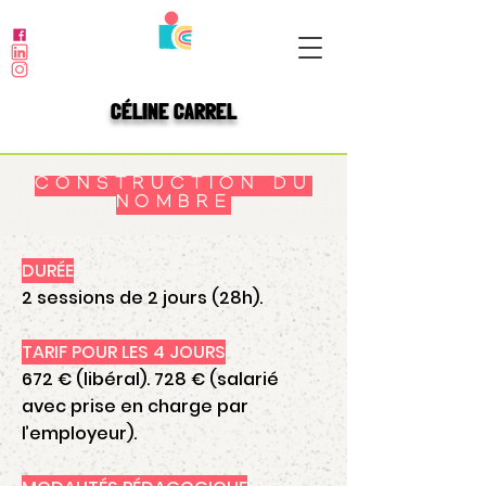
CÉLINE CARREL
CONSTRUCTION DU
NOMBRE
DURÉE
2 sessions de 2 jours (28h).
TARIF POUR LES 4 JOURS
672 € (libéral). 728 € (salarié
avec prise en charge par
l’employeur).