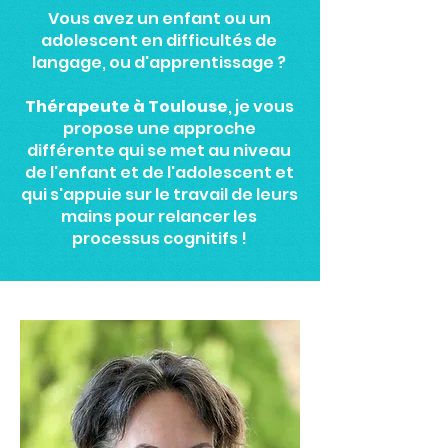
Vous avez un enfant ou un
adolescent en difficultés de
langage, ou d'apprentissage ?
Thérapeute à Toulouse
, je vous
propose une approche
différente qui se met au niveau
de l'enfant et de l'adolescent et
qui s'appuie sur le travail de leurs
mains pour relancer les
processus cognitifs !